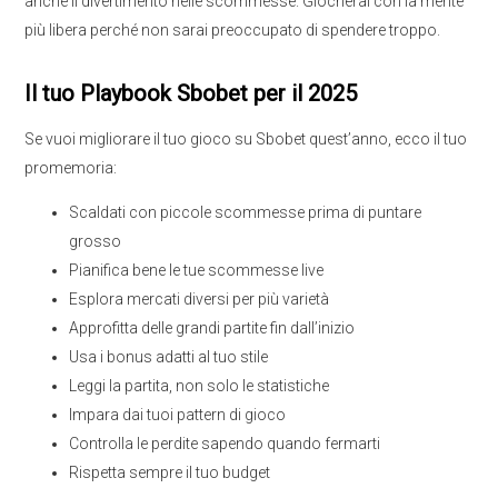
anche il divertimento nelle scommesse. Giocherai con la mente
più libera perché non sarai preoccupato di spendere troppo.
Il tuo Playbook Sbobet per il 2025
Se vuoi migliorare il tuo gioco su Sbobet quest’anno, ecco il tuo
promemoria:
Scaldati con piccole scommesse prima di puntare
grosso
Pianifica bene le tue scommesse live
Esplora mercati diversi per più varietà
Approfitta delle grandi partite fin dall’inizio
Usa i bonus adatti al tuo stile
Leggi la partita, non solo le statistiche
Impara dai tuoi pattern di gioco
Controlla le perdite sapendo quando fermarti
Rispetta sempre il tuo budget