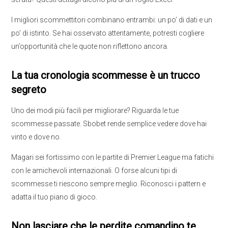
I migliori scommettitori combinano entrambi: un po’ di dati e un
po’ di istinto. Se hai osservato attentamente, potresti cogliere
un’opportunità che le quote non riflettono ancora.
La tua cronologia scommesse è un trucco
segreto
Uno dei modi più facili per migliorare? Riguarda le tue
scommesse passate. Sbobet rende semplice vedere dove hai
vinto e dove no.
Magari sei fortissimo con le partite di Premier League ma fatichi
con le amichevoli internazionali. O forse alcuni tipi di
scommesse ti riescono sempre meglio. Riconosci i pattern e
adatta il tuo piano di gioco.
Non lasciare che le perdite comandino te