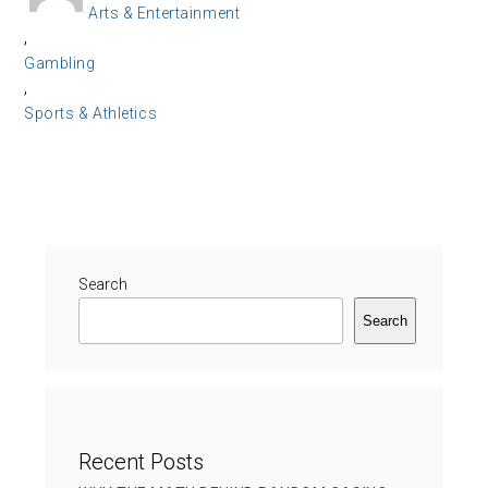
C
Arts & Entertainment
o
t
,
a
s
h
Gambling
t
t
o
,
e
e
r
Sports & Athletics
g
d
o
o
r
n
i
e
s
Search
Search
Recent Posts