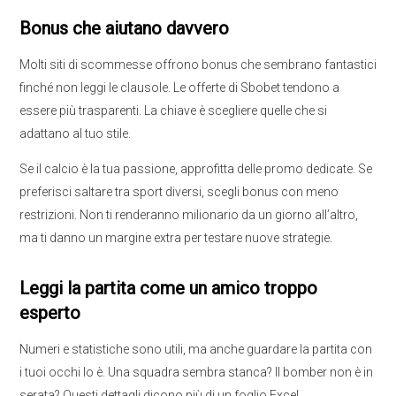
Bonus che aiutano davvero
Molti siti di scommesse offrono bonus che sembrano fantastici
finché non leggi le clausole. Le offerte di Sbobet tendono a
essere più trasparenti. La chiave è scegliere quelle che si
adattano al tuo stile.
Se il calcio è la tua passione, approfitta delle promo dedicate. Se
preferisci saltare tra sport diversi, scegli bonus con meno
restrizioni. Non ti renderanno milionario da un giorno all’altro,
ma ti danno un margine extra per testare nuove strategie.
Leggi la partita come un amico troppo
esperto
Numeri e statistiche sono utili, ma anche guardare la partita con
i tuoi occhi lo è. Una squadra sembra stanca? Il bomber non è in
serata? Questi dettagli dicono più di un foglio Excel.