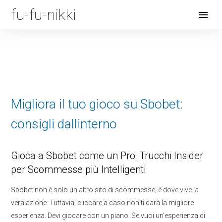
fu-fu-nikki
Open
Menu
Migliora il tuo gioco su Sbobet:
consigli dallinterno
Gioca a Sbobet come un Pro: Trucchi Insider
per Scommesse più Intelligenti
Sbobet non è solo un altro sito di scommesse; è dove vive la
vera azione. Tuttavia, cliccare a caso non ti darà la migliore
esperienza. Devi giocare con un piano. Se vuoi un’esperienza di