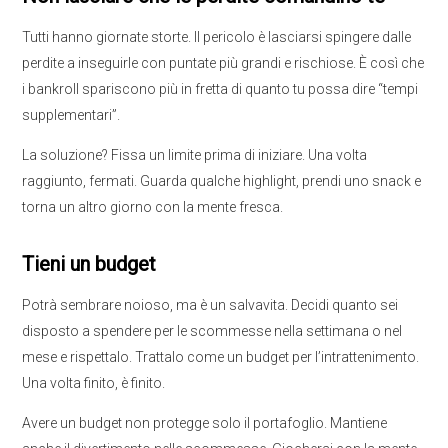
Tutti hanno giornate storte. Il pericolo è lasciarsi spingere dalle
perdite a inseguirle con puntate più grandi e rischiose. È così che
i bankroll spariscono più in fretta di quanto tu possa dire “tempi
supplementari”.
La soluzione? Fissa un limite prima di iniziare. Una volta
raggiunto, fermati. Guarda qualche highlight, prendi uno snack e
torna un altro giorno con la mente fresca.
Tieni un budget
Potrà sembrare noioso, ma è un salvavita. Decidi quanto sei
disposto a spendere per le scommesse nella settimana o nel
mese e rispettalo. Trattalo come un budget per l’intrattenimento.
Una volta finito, è finito.
Avere un budget non protegge solo il portafoglio. Mantiene