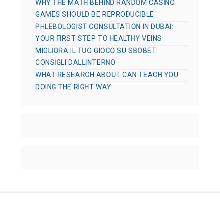
WHY THE MATH BEHIND RANDOM CASINO
GAMES SHOULD BE REPRODUCIBLE
PHLEBOLOGIST CONSULTATION IN DUBAI:
YOUR FIRST STEP TO HEALTHY VEINS
MIGLIORA IL TUO GIOCO SU SBOBET:
CONSIGLI DALLINTERNO
WHAT RESEARCH ABOUT CAN TEACH YOU
DOING THE RIGHT WAY